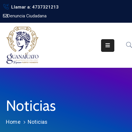
Llamar a: 4737321213
Denuncia Ciudadana
Inicio
Gobierno
Trámites
Noticias
Transparencia
Obra
Pública
Noticias
Biblioteca
Home
Noticias