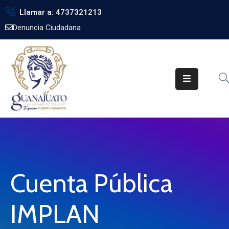
Llamar a: 4737321213
Denuncia Ciudadana
Inicio
Gobierno
Trámites
Noticias
Transparencia
Obra
Pública
Cuenta Pública
Biblioteca
IMPLAN