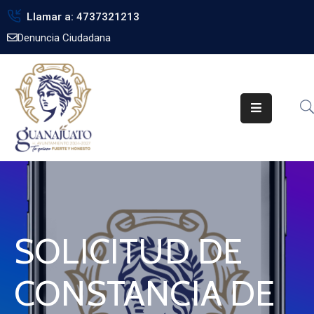
Llamar a: 4737321213
Denuncia Ciudadana
Inicio
Gobierno
Trámites
Noticias
Transparencia
Obra
Pública
SOLICITUD DE
Biblioteca
CONSTANCIA DE