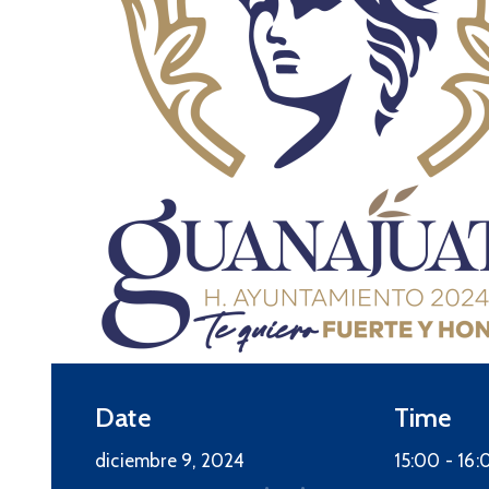
08
SEP
2025
Social
Convocatoria Becas
Municipales 2025
septiembre 8, 2025 00:00 -
septiembre 10, 2025 23:59
Date
Time
Más detalles
diciembre 9, 2024
15:00 -
16: