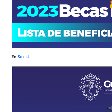
08
SEP
2025
Social
En
Social
Convocatoria Becas
Municipales 2025
septiembre 8, 2025 00:00 -
septiembre 10, 2025 23:59
Más detalles