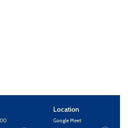
08
SEP
2025
Social
Convocatoria Becas
Municipales 2025
septiembre 8, 2025 00:00 -
septiembre 10, 2025 23:59
Location
Más detalles
:00
Google Meet