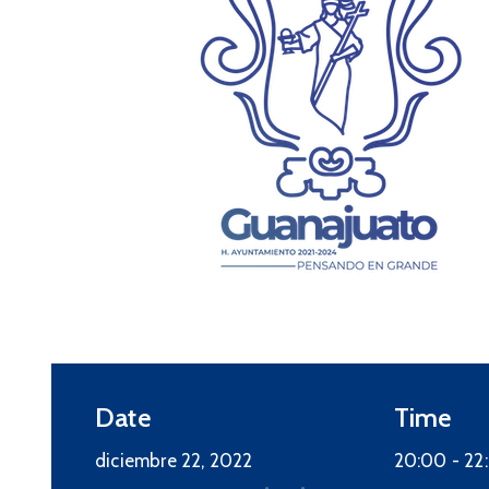
08
SEP
2025
Social
Convocatoria Becas
Municipales 2025
septiembre 8, 2025 00:00 -
septiembre 10, 2025 23:59
Date
Time
Más detalles
diciembre 22, 2022
20:00 -
22