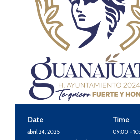
08
SEP
2025
Social
Convocatoria Becas
Municipales 2025
septiembre 8, 2025 00:00 -
septiembre 10, 2025 23:59
Date
Time
Más detalles
abril 24, 2025
09:00 -
10