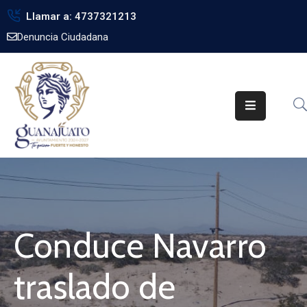
Llamar a: 4737321213
Denuncia Ciudadana
Inicio
Gobierno
Trámites
Noticias
Transparencia
Obra
Pública
Conduce Navarro
Biblioteca
traslado de