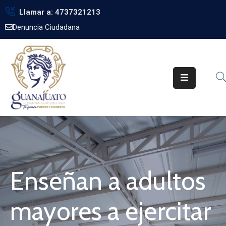
Llamar a: 4737321213
Denuncia Ciudadana
Inicio
Gobierno
Trámites
Noticias
Transparencia
Obra
Pública
Enseñan a adultos
Biblioteca
mayores a ejercitar