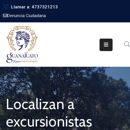
Llamar a: 4737321213
Denuncia Ciudadana
Inicio
Gobierno
Trámites
Noticias
Transparencia
Obra
Pública
Localizan a
Biblioteca
excursionistas