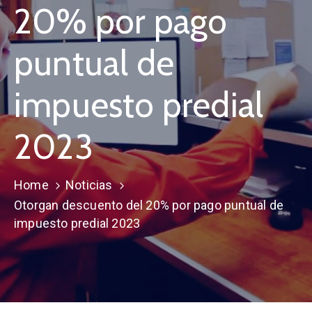
20% por pago
puntual de
impuesto predial
2023
Home
Noticias
Otorgan descuento del 20% por pago puntual de
impuesto predial 2023