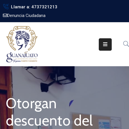
Llamar a: 4737321213
Denuncia Ciudadana
Inicio
Gobierno
Trámites
Noticias
Transparencia
Obra
Pública
Otorgan
Biblioteca
descuento del