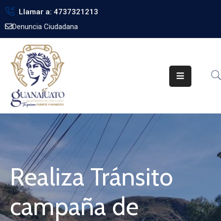
Llamar a: 4737321213
Denuncia Ciudadana
Inicio
Gobierno
Trámites
Noticias
Transparencia
Obra
Pública
Realiza Tránsito
Biblioteca
campaña de