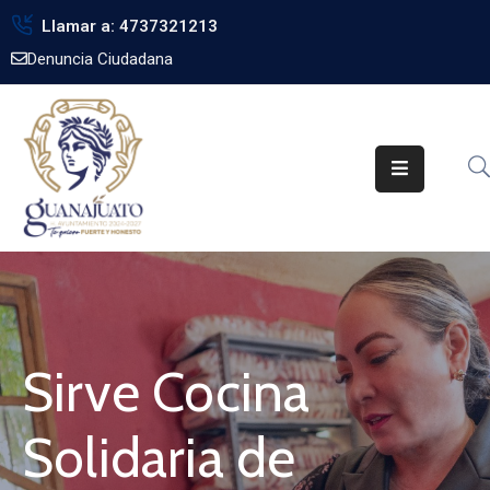
Llamar a: 4737321213
Denuncia Ciudadana
Inicio
Gobierno
Trámites
Noticias
Transparencia
Obra
Pública
Sirve Cocina
Biblioteca
Solidaria de