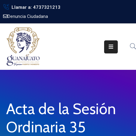
Llamar a: 4737321213
Denuncia Ciudadana
Inicio
Gobierno
Trámites
Noticias
Transparencia
Obra
Pública
Acta de la Sesión
Biblioteca
Ordinaria 35