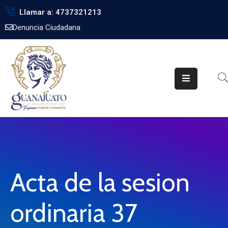
Llamar a: 4737321213
Denuncia Ciudadana
Inicio
Gobierno
Trámites
Noticias
Transparencia
Obra
Pública
Acta de la sesion
Biblioteca
ordinaria 37