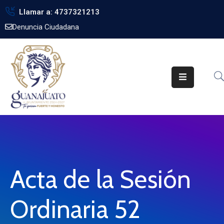
Llamar a: 4737321213
Denuncia Ciudadana
Inicio
Gobierno
Trámites
Noticias
Transparencia
Obra
Pública
Acta de la Sesión
Biblioteca
Ordinaria 52