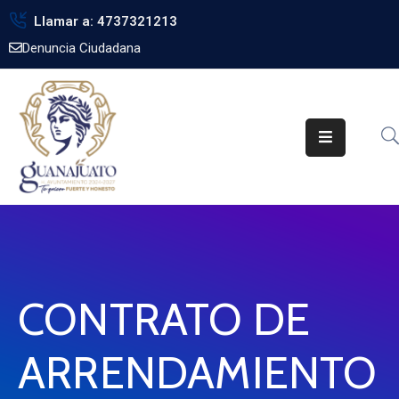
Llamar a: 4737321213
Denuncia Ciudadana
Inicio
Gobierno
Trámites
Noticias
Transparencia
Obra
Pública
CONTRATO DE
Biblioteca
ARRENDAMIENTO