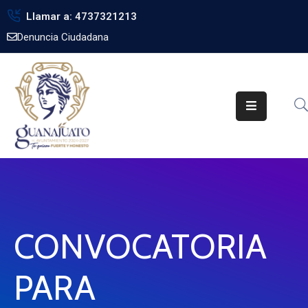
Llamar a: 4737321213
Denuncia Ciudadana
Inicio
Gobierno
Trámites
Noticias
Transparencia
Obra
Pública
CONVOCATORIA
Biblioteca
PARA