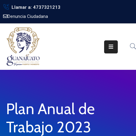
Llamar a: 4737321213
Denuncia Ciudadana
Inicio
Gobierno
Trámites
Noticias
Transparencia
Obra
Pública
Plan Anual de
Biblioteca
Trabajo 2023