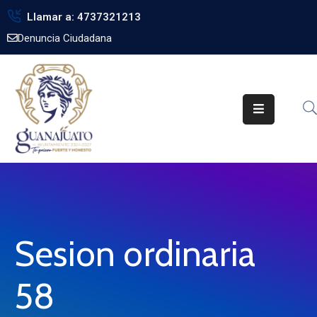
Llamar a: 4737321213
Denuncia Ciudadana
Inicio
Gobierno
Trámites
Noticias
Transparencia
Obra
Pública
Sesion ordinaria
Biblioteca
58