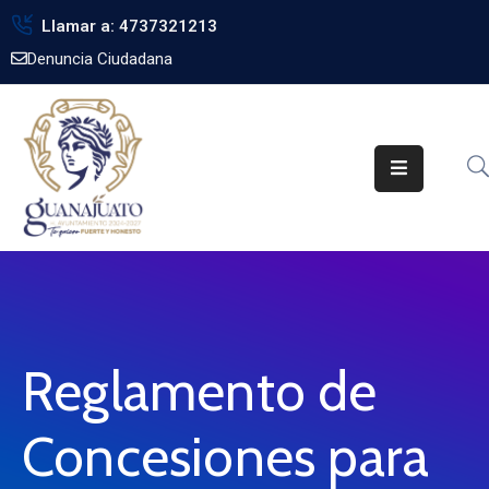
Llamar a: 4737321213
Denuncia Ciudadana
Inicio
Gobierno
Trámites
Noticias
Transparencia
Obra
Pública
Reglamento de
Biblioteca
Concesiones para