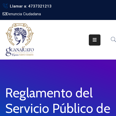
Llamar a: 4737321213
Denuncia Ciudadana
Inicio
Gobierno
Trámites
Noticias
Transparencia
Obra
Pública
Reglamento del
Biblioteca
Servicio Público de