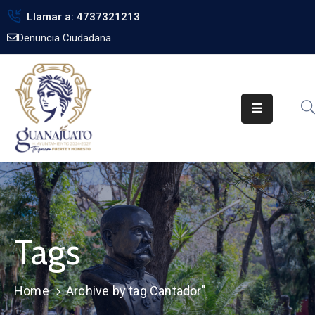
Llamar a: 4737321213
Denuncia Ciudadana
Inicio
Gobierno
Trámites
Noticias
Transparencia
Obra
Pública
Tags
Biblioteca
Home
Archive by tag Cantador"