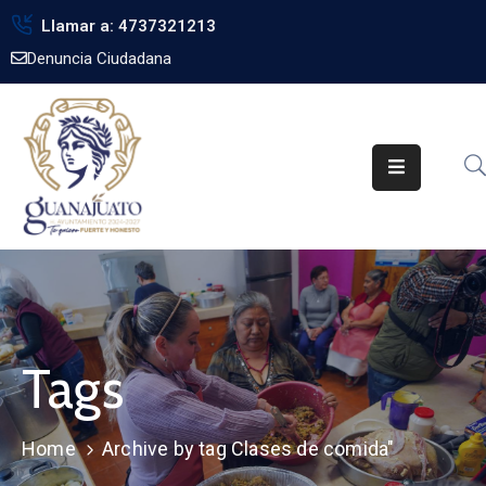
Llamar a: 4737321213
Denuncia Ciudadana
Inicio
Gobierno
Trámites
Noticias
Transparencia
Obra
Pública
Tags
Biblioteca
Home
Archive by tag Clases de comida"