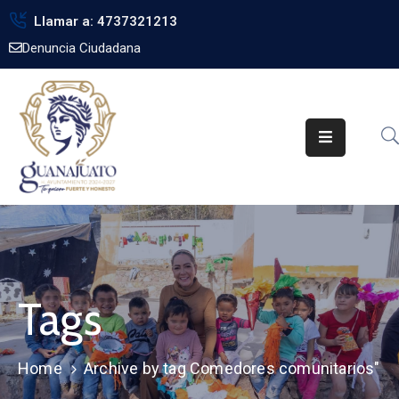
Llamar a: 4737321213
Denuncia Ciudadana
Inicio
Gobierno
Trámites
Noticias
Transparencia
Obra
Pública
Tags
Biblioteca
Home
Archive by tag Comedores comunitarios"