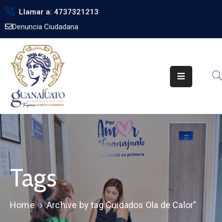
Llamar a: 4737321213
Denuncia Ciudadana
Inicio
Gobierno
Trámites
Noticias
Transparencia
Obra
Pública
Tags
Biblioteca
Home
Archive by tag Cuidados Ola de Calor"