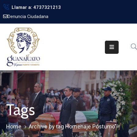
Llamar a: 4737321213
Denuncia Ciudadana
Inicio
Gobierno
Trámites
Noticias
Transparencia
Obra
Pública
Tags
Biblioteca
Home
Archive by tag Homenaje Póstumo"