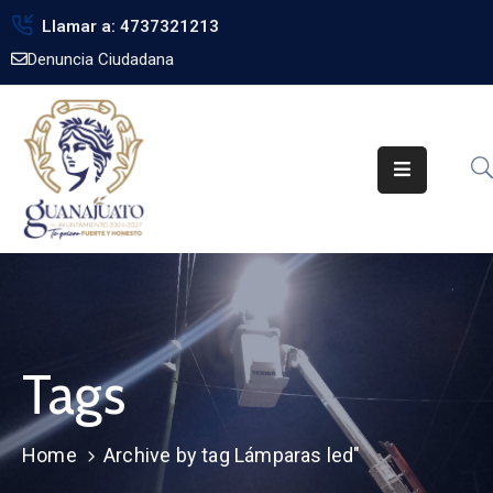
Llamar a: 4737321213
Denuncia Ciudadana
Inicio
Gobierno
Trámites
Noticias
Transparencia
Obra
Pública
Tags
Biblioteca
Home
Archive by tag Lámparas led"