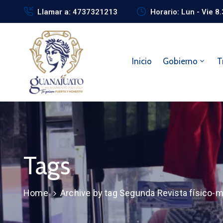
Llamar a: 4737321213
Horario: Lun - Vie 8
Inicio
Gobierno
T
Tags
Home
Archive by tag Segunda Revista físico-