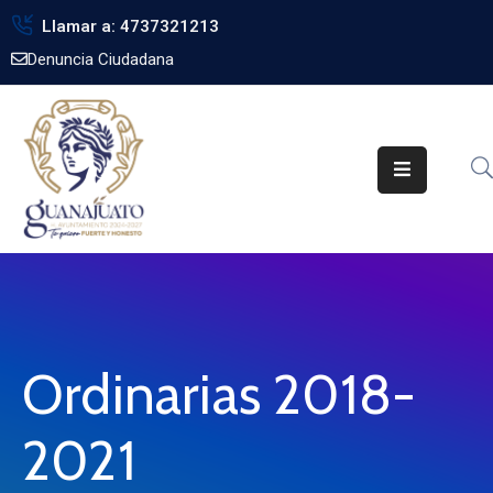
Llamar a: 4737321213
Denuncia Ciudadana
Inicio
Gobierno
Trámites
Noticias
Transparencia
Obra
Pública
Ordinarias 2018-
Biblioteca
2021