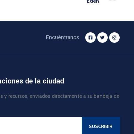
Edén
Encuéntranos
aciones de la ciudad
los y recursos, enviados directamente a su bandeja de