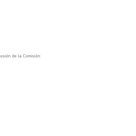
08
SEP
2025
esión de la Comisión:
Social
Convocatoria Becas
Municipales 2025
septiembre 8, 2025 00:00 -
septiembre 10, 2025 23:59
Más detalles