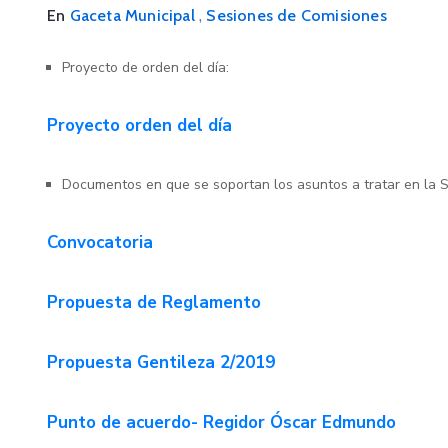
,
En
Gaceta Municipal
Sesiones de Comisiones
08
SEP
2025
Proyecto de orden del día:
Proyecto orden del día
Documentos en que se soportan los asuntos a tratar en la S
Social
Convocatoria
Convocatoria Becas
Municipales 2025
Propuesta de Reglamento
septiembre 8, 2025 00:00 -
septiembre 10, 2025 23:59
Propuesta Gentileza 2/2019
Más detalles
Punto de acuerdo- Regidor Óscar Edmundo