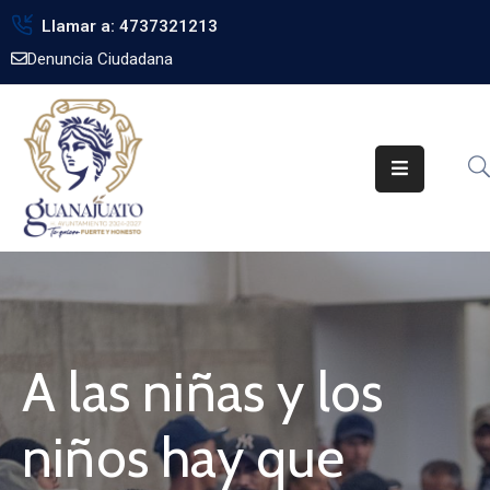
Llamar a: 4737321213
Denuncia Ciudadana
Inicio
Gobierno
Trámites
Noticias
Transparencia
Obra
Pública
A las niñas y los
Biblioteca
niños hay que