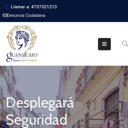
Llamar a: 4737321213
Denuncia Ciudadana
Inicio
Gobierno
Trámites
Noticias
Transparencia
Obra
Pública
Desplegará
Biblioteca
Seguridad