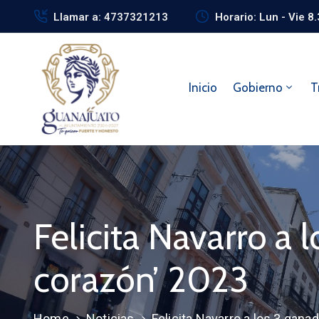
Llamar a: 4737321213
Horario: Lun - Vie 8
Inicio
Gobierno
T
Felicita Navarro a 
corazón’ 2023
Home
Noticias
Felicita Navarro a los 3 gana