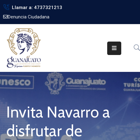
Llamar a: 4737321213
Denuncia Ciudadana
Inicio
Gobierno
Trámites
Noticias
Transparencia
Obra
Pública
Invita Navarro a
Biblioteca
disfrutar de