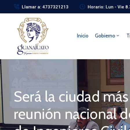
Llamar a: 4737321213
Horario: Lun - Vie 8
Inicio
Gobierno
T
Será la ciudad más
reunión nacional d