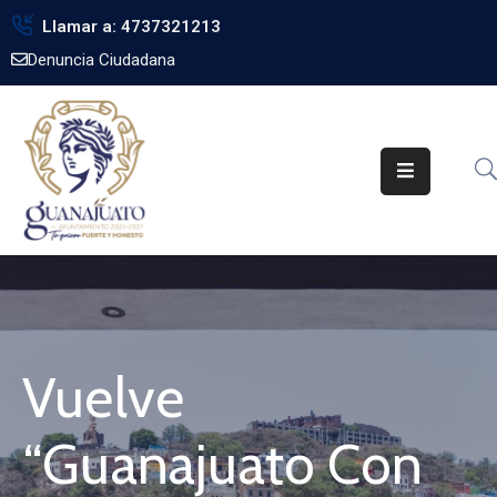
Llamar a: 4737321213
Denuncia Ciudadana
Inicio
Gobierno
Trámites
Noticias
Transparencia
Obra
Pública
Vuelve
Biblioteca
“Guanajuato Con