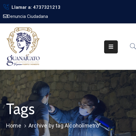
Llamar a: 4737321213
Denuncia Ciudadana
Inicio
Gobierno
Trámites
Noticias
Transparencia
Obra
Pública
Tags
Biblioteca
Home
Archive by tag Alcoholímetro"