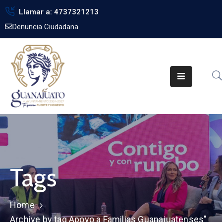
Llamar a: 4737321213
Denuncia Ciudadana
Inicio
Gobierno
Trámites
Noticias
Transparencia
Obra
Pública
Tags
Biblioteca
Home
Archive by tag Apoyo a Familias Guanajuatenses"