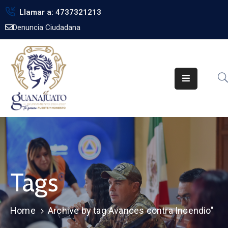
Llamar a: 4737321213
Denuncia Ciudadana
Inicio
Gobierno
Trámites
Noticias
Transparencia
Obra
Pública
Tags
Biblioteca
Home
Archive by tag Avances contra Incendio"