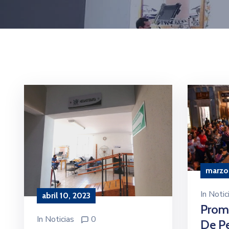
marzo 
In
Notic
abril 10, 2023
Prom
In
Noticias
0
De P