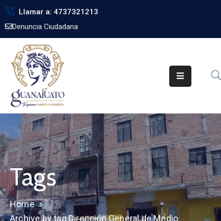
Llamar a: 4737321213
Denuncia Ciudadana
Inicio
Gobierno
Trámites
Noticias
Transparencia
Obra
Pública
Tags
Biblioteca
Home
Archive by tag Dirección General de Medio