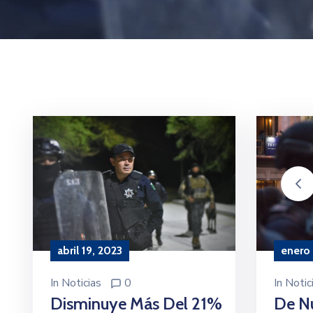
enero
abril 19, 2023
In
Notic
In
Noticias
0
De N
Disminuye Más Del 21%