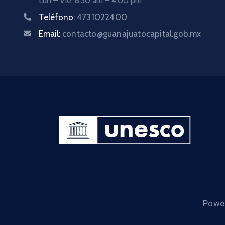
Lun – Vie: 8:30 am – 4:00 pm
Teléfono:
4731022400
Email:
contacto@guanajuatocapital.gob.mx
Power