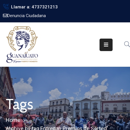
Llamar a: 4737321213
Denuncia Ciudadana
Inicio
Gobierno
Trámites
Noticias
Transparencia
Obra
Pública
Tags
Biblioteca
Home
Archive by tag Entregan Premios de Sorteo"