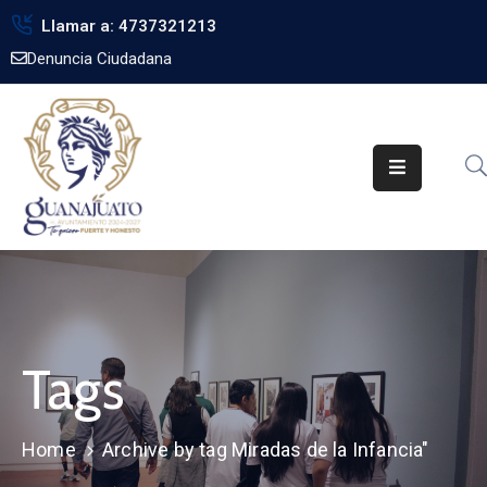
Llamar a: 4737321213
Denuncia Ciudadana
Inicio
Gobierno
Trámites
Noticias
Transparencia
Obra
Pública
Tags
Biblioteca
Home
Archive by tag Miradas de la Infancia"