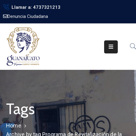
Llamar a: 4737321213
Denuncia Ciudadana
Inicio
Gobierno
Trámites
Noticias
Transparencia
Obra
Pública
Tags
Biblioteca
Home
Archive by tag Programa de Revitalización de la