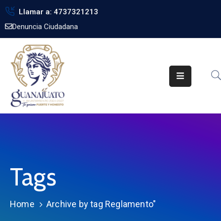
Llamar a: 4737321213
Denuncia Ciudadana
Inicio
Gobierno
Trámites
Noticias
Transparencia
Obra
Pública
Tags
Biblioteca
Home
Archive by tag Reglamento"