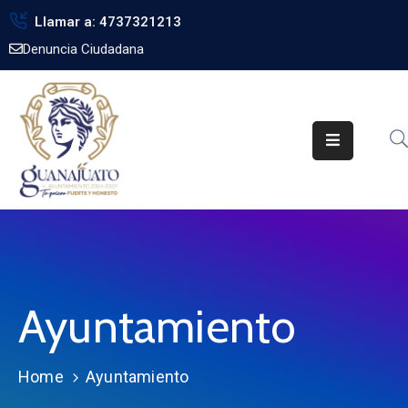
Llamar a: 4737321213
Denuncia Ciudadana
Inicio
Gobierno
Trámites
Noticias
Transparencia
Obra
Pública
Ayuntamiento
Biblioteca
Home
Ayuntamiento