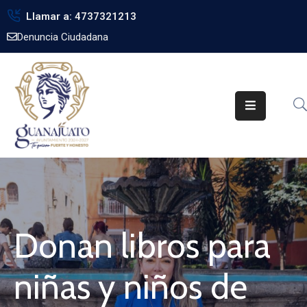
Llamar a: 4737321213
Denuncia Ciudadana
Inicio
Gobierno
Trámites
Noticias
Transparencia
Obra
Pública
Donan libros para
Biblioteca
niñas y niños de